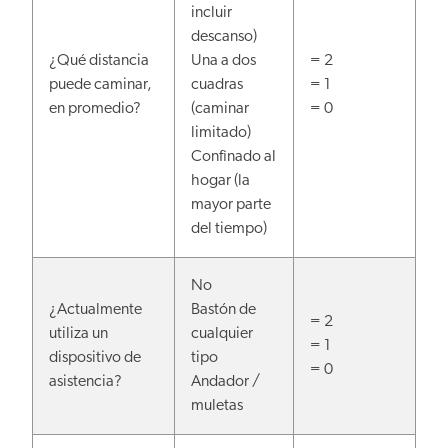
incluir
descanso)
¿Qué distancia
Una a dos
= 2
puede caminar,
cuadras
= 1
en promedio?
(caminar
= 0
limitado)
Confinado al
hogar (la
mayor parte
del tiempo)
No
¿Actualmente
Bastón de
= 2
utiliza un
cualquier
= 1
dispositivo de
tipo
= 0
asistencia?
Andador /
muletas