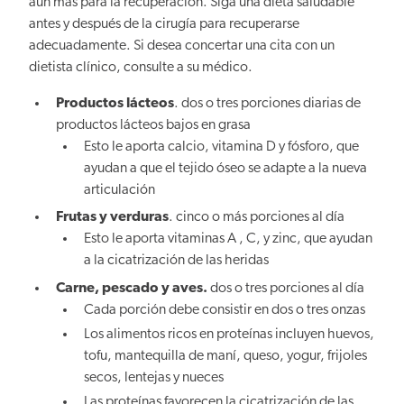
aún más para la recuperación. Siga una dieta saludable
antes y después de la cirugía para recuperarse
adecuadamente. Si desea concertar una cita con un
dietista clínico, consulte a su médico.
Productos lácteos
. dos o tres porciones diarias de
productos lácteos bajos en grasa
Esto le aporta calcio, vitamina D y fósforo, que
ayudan a que el tejido óseo se adapte a la nueva
articulación
Frutas y verduras
. cinco o más porciones al día
Esto le aporta vitaminas A , C, y zinc, que ayudan
a la cicatrización de las heridas
Carne, pescado y aves.
dos o tres porciones al día
Cada porción debe consistir en dos o tres onzas
Los alimentos ricos en proteínas incluyen huevos,
tofu, mantequilla de maní, queso, yogur, frijoles
secos, lentejas y nueces
Las proteínas favorecen la cicatrización de las