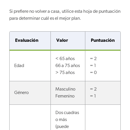
Si prefiere no volver a casa, utilice esta hoja de puntuación
para determinar cuál es el mejor plan.
Evaluación
Valor
Puntuación
< 65 años
= 2
Edad
66 a 75 años
= 1
> 75 años
= 0
Masculino
= 2
Género
Femenino
= 1
Dos cuadras
o más
(puede