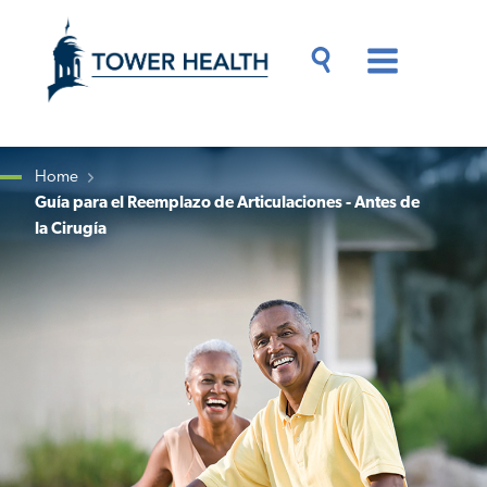
Skip
Jump
to
to
main
Page
content
Content
Main
Toggle
Menu
Search
Drawer
Home
Guía para el Reemplazo de Articulaciones - Antes de
Breadcrumb
la Cirugía