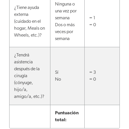
Ninguna o
¿Tiene ayuda
una vez por
externa
semana
= 1
(cuidado en el
Dos o más
= 0
hogar, Meals on
veces por
Wheels, etc.)?
semana
¿Tendrá
asistencia
después de la
Sí
= 3
cirugía
No
= 0
(cónyuge,
hijo/a,
amigo/a, etc.)?
Puntuación
total: