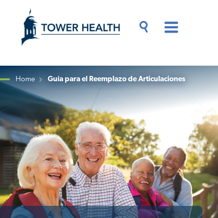
Skip
Jump
to
to
main
Page
content
Content
Main
Toggle
Menu
Search
Drawer
Home
Guía para el Reemplazo de Articulaciones
Breadcrumb