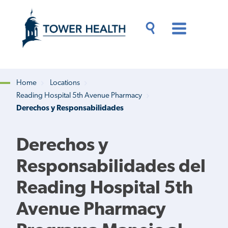
Skip
Jump
to
to
main
Page
content
Content
Main
Toggle
Menu
Search
Drawer
Home
Locations
Reading Hospital 5th Avenue Pharmacy
Breadcrumb
Derechos y Responsabilidades
Derechos y
Responsabilidades del
Reading Hospital 5th
Avenue Pharmacy