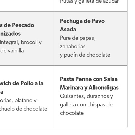
frutas y galleta de azúcar
Pechuga de Pavo
os de Pescado
Asada
nizados
Pure de papas,
integral, brocoli y
zanahorias
de vainilla
y pudín de chocolate
Pasta Penne con Salsa
ich de Pollo a la
Marinara y Albondigas
la
Guisantes, duraznos y
rias, platano y
galleta con chispas de
chuelo de chocolate
chocolate