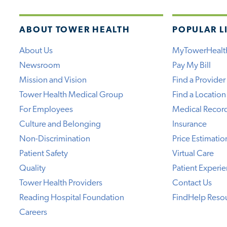
ABOUT TOWER HEALTH
POPULAR L
About Us
MyTowerHealt
Newsroom
Pay My Bill
Mission and Vision
Find a Provider
Tower Health Medical Group
Find a Location
For Employees
Medical Recor
Culture and Belonging
Insurance
Non-Discrimination
Price Estimatio
Patient Safety
Virtual Care
Quality
Patient Experi
Tower Health Providers
Contact Us
Reading Hospital Foundation
FindHelp Reso
Careers