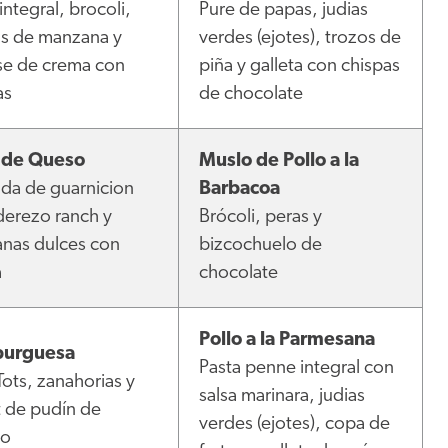
integral, brocoli,
Pure de papas, judias
as de manzana y
verdes (ejotes), trozos de
e de crema con
piña y galleta con chispas
as
de chocolate
 de Queso
Muslo de Pollo a la
ada de guarnicion
Barbacoa
derezo ranch y
Brócoli, peras y
nas dulces con
bizcochuelo de
a
chocolate
Pollo a la Parmesana
urguesa
Pasta penne integral con
Tots, zanahorias y
salsa marinara, judias
t de pudín de
verdes (ejotes), copa de
no