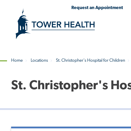
Skip
Jump
Request an Appointment
to
to
main
Page
content
Content
Home
Locations
St. Christopher's Hospital for Children
Breadcrumb
St. Christopher's Ho