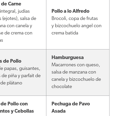
 de Carne
integral, judias
Pollo a lo Alfredo
 (ejotes), salsa de
Brocoli, copa de frutas
na con canela y
y bizcochuelo angel con
e de crema con
crema batida
as
Hamburguesa
s de Pollo
Macarrones con queso,
e papas, guisantes,
salsa de manzana con
 de piña y parfait de
canela y bizcochuelo de
 de plátano
chocolate
 de Pollo con
Pechuga de Pavo
ntos y Cebollas
Asada