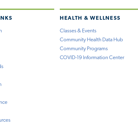
INKS
HEALTH & WELLNESS
h
Classes & Events
Community Health Data Hub
Community Programs
COVID-19 Information Center
ds
n
ence
urces