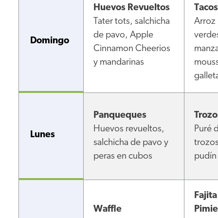
Huevos Revueltos
Tacos
Tater tots, salchicha
Arroz 
de pavo, Apple
verdes
Domingo
Cinnamon Cheerios
manza
y mandarinas
mouss
gallet
Panqueques
Trozo
Huevos revueltos,
Puré d
Lunes
salchicha de pavo y
trozos
peras en cubos
pudín
Fajita
Waffle
Pimie