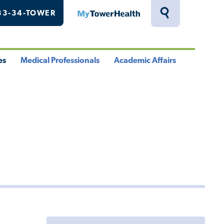
33-34-TOWER
MyTowerHealth
Toggle
Search
Drawer
es
Medical Professionals
Academic Affairs
le
Toggle
Toggle
u
Menu
Menu
Toggle