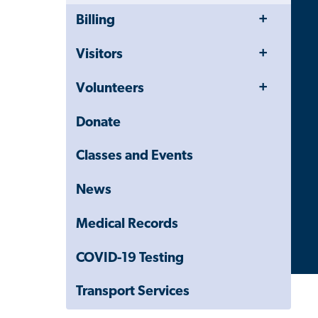
Toggle
Close
Billing
Menu
Child
Navigation
Toggle
Visitors
Drawer
Menu
Toggle
Volunteers
Menu
Donate
Classes and Events
News
Medical Records
COVID-19 Testing
Transport Services