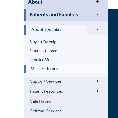
About
Menu
Toggle
Patients and Families
Menu
Toggle
About Your Stay
Menu
Staying Overnight
Returning Home
Pediatric Menu
Menu Pediatrico
Toggle
Support Services
Menu
Toggle
Patient Resources
Menu
Safe Haven
Spiritual Services