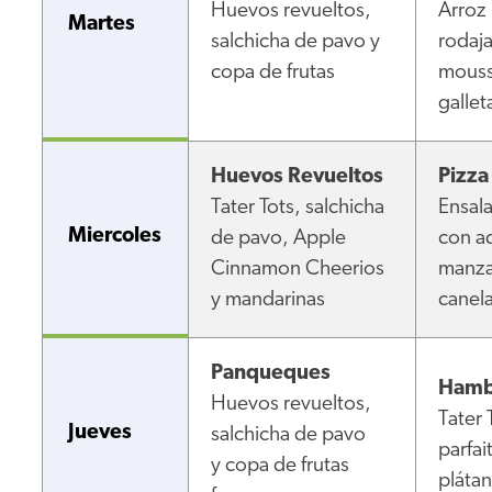
Huevos revueltos,
Arroz 
Martes
salchicha de pavo y
rodaj
copa de frutas
mouss
gallet
Huevos Revueltos
Pizza
Tater Tots, salchicha
Ensal
Miercoles
de pavo, Apple
con a
Cinnamon Cheerios
manza
y mandarinas
canel
Panqueques
Hamb
Huevos revueltos,
Tater 
Jueves
salchicha de pavo
parfai
y copa de frutas
pláta