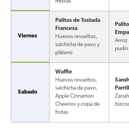
frescas
Palitos de Tostada
Palit
Francesa
Empa
Viernes
Huevos revueltos,
Arroz 
salchicha de pavo y
pudín 
plátano
Waffle
Huevos revueltos,
Sandw
salchicha de pavo,
Parril
Sabado
Apple Cinnamon
Zanaho
Cheerios y copa de
bizco
frutas