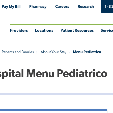
Pay My Bill
Pharmacy
Careers
Research
1-8
Providers
Locations
Patient Resources
Servic
Toggle
Toggle
Toggle
Togg
Menu
Menu
Menu
Men
Patients and Families
About Your Stay
Menu Pediatrico
spital Menu Pediatrico